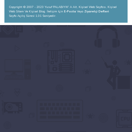
Copyright © 2007 - 2023 Yusuf PALABIYIK' A Ait, Kişisel Web Sayfası, Kişisel
Web Sitem Ve Kişisel Blog. İletişim Için
E-Posta
Veya
Ziyaretçi Defteri
Sayfa Açılış Süresi 1,01 Saniyedir.