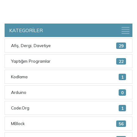
KATEGORİLER
Afiş, Dergi, Davetiye
29
Yaptığım Programlar
22
Kodlama
1
Arduino
0
Code.Org
1
MBlock
56