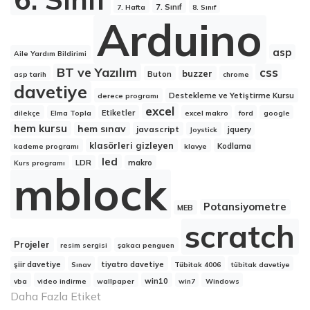
7. Sınıf
7. Hafta
8. Sınıf
Arduino
asp
Aile Yardım Bildirimi
BT ve Yazılım
css
buzzer
Buton
asp tarih
chrome
davetiye
Destekleme ve Yetiştirme Kursu
derece programı
excel
Etiketler
dilekçe
Elma Topla
excel makro
ford
google
hem kursu
hem sınav
javascript
jquery
Joystick
klasörleri gizleyen
Kodlama
kademe programı
klavye
led
LDR
makro
Kurs programı
mblock
Potansiyometre
MEB
scratch
Projeler
resim sergisi
şakacı penguen
şiir davetiye
tiyatro davetiye
Sınav
Tübitak 4006
tübitak davetiye
win10
vba
video indirme
wallpaper
win7
Windows
Daha Fazla Etiket