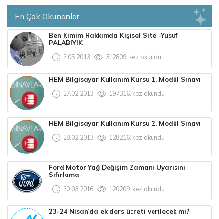
En Çok Okunanlar
Ben Kimim Hakkımda Kişisel Site -Yusuf
PALABIYIK
3.05.2013
312809. kez okundu
HEM Bilgisayar Kullanım Kursu 1. Modül Sınavı
27.02.2013
197316. kez okundu
HEM Bilgisayar Kullanım Kursu 2. Modül Sınavı
28.02.2013
128216. kez okundu
Ford Motor Yağ Değişim Zamanı Uyarısını
Sıfırlama
30.03.2016
120209. kez okundu
23-24 Nisan’da ek ders ücreti verilecek mi?