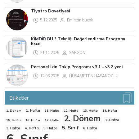
Tiyatro Davetiyesi
5.12.2025
Emircan bucak
KİMDİR BU ? Tekniği Değerlendirme Programı
Excel
21.11.2025
SARGON
Personel İzin Takip Programı v.3.1 - v3.2 yeni
12.06.2025
HÜSAMETTİN HASANOĞLU
Etiketler
1. Hafta
1. Dönem
11. Hafta
12. Hafta
13. Hafta
14. Hafta
2. Dönem
2. Hafta
15. Hafta
16. Hafta
17. Hafta
5. Sınıf
3. Hafta
4. Hafta
5. Hafta
6. Hafta
6. Sınıf