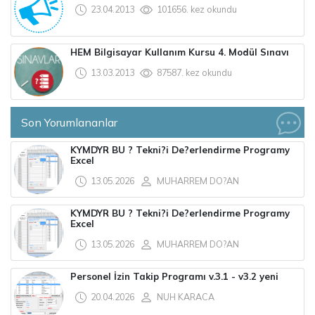
23.04.2013
101656. kez okundu
HEM Bilgisayar Kullanım Kursu 4. Modül Sınavı
13.03.2013
87587. kez okundu
Son Yorumlananlar
KYMDYR BU ? Tekni?i De?erlendirme Programy
Excel
13.05.2026
MUHARREM DO?AN
KYMDYR BU ? Tekni?i De?erlendirme Programy
Excel
13.05.2026
MUHARREM DO?AN
Personel İzin Takip Programı v.3.1 - v3.2 yeni
20.04.2026
NUH KARACA