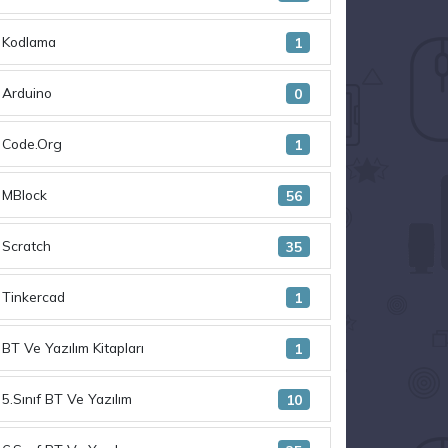
Kodlama
1
Arduino
0
Code.Org
1
MBlock
56
Scratch
35
Tinkercad
1
BT Ve Yazılım Kitapları
1
5.Sınıf BT Ve Yazılım
10