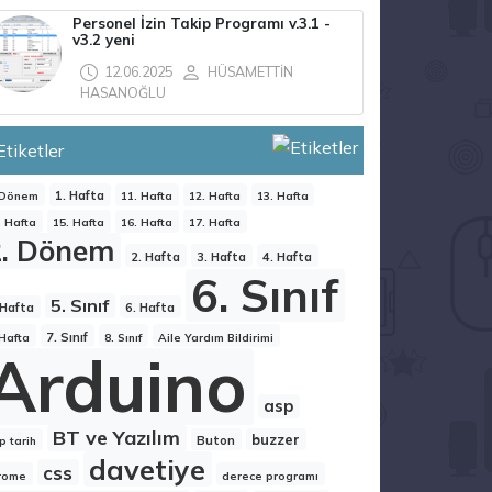
Personel İzin Takip Programı v.3.1 -
v3.2 yeni
12.06.2025
HÜSAMETTİN
HASANOĞLU
Etiketler
1. Hafta
 Dönem
11. Hafta
12. Hafta
13. Hafta
. Hafta
15. Hafta
16. Hafta
17. Hafta
2. Dönem
2. Hafta
3. Hafta
4. Hafta
6. Sınıf
5. Sınıf
 Hafta
6. Hafta
7. Sınıf
 Hafta
8. Sınıf
Aile Yardım Bildirimi
Arduino
asp
BT ve Yazılım
buzzer
Buton
p tarih
davetiye
css
rome
derece programı