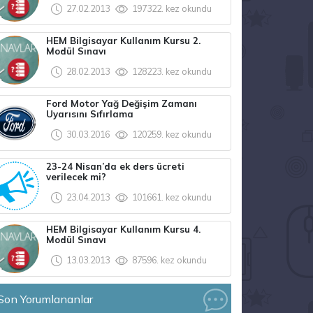
27.02.2013
197322. kez okundu
HEM Bilgisayar Kullanım Kursu 2.
Modül Sınavı
28.02.2013
128223. kez okundu
Ford Motor Yağ Değişim Zamanı
Uyarısını Sıfırlama
30.03.2016
120259. kez okundu
23-24 Nisan’da ek ders ücreti
verilecek mi?
23.04.2013
101661. kez okundu
HEM Bilgisayar Kullanım Kursu 4.
Modül Sınavı
13.03.2013
87596. kez okundu
Son Yorumlananlar