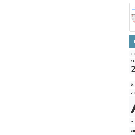
1.
14
5.
7.
as
ch