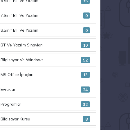
6.Sınıf BT Ve Yazılım
35
7.Sınıf BT Ve Yazılım
0
8.Sınıf BT Ve Yazılım
0
BT Ve Yazılım Sınavları
10
Bilgisayar Ve Windows
52
MS Office İpuçları
13
Evraklar
24
Programlar
32
Bilgisayar Kursu
8