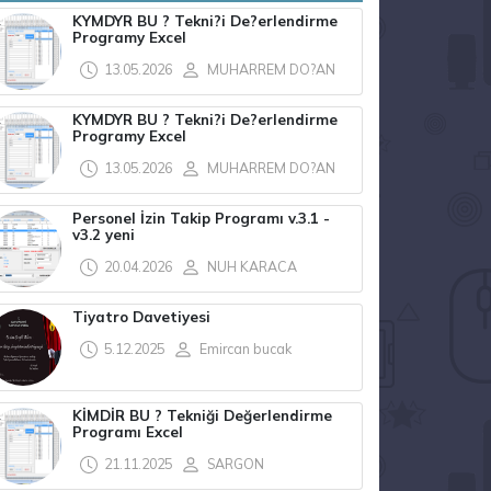
KYMDYR BU ? Tekni?i De?erlendirme
Programy Excel
13.05.2026
MUHARREM DO?AN
KYMDYR BU ? Tekni?i De?erlendirme
Programy Excel
13.05.2026
MUHARREM DO?AN
Personel İzin Takip Programı v.3.1 -
v3.2 yeni
20.04.2026
NUH KARACA
Tiyatro Davetiyesi
5.12.2025
Emircan bucak
KİMDİR BU ? Tekniği Değerlendirme
Programı Excel
21.11.2025
SARGON