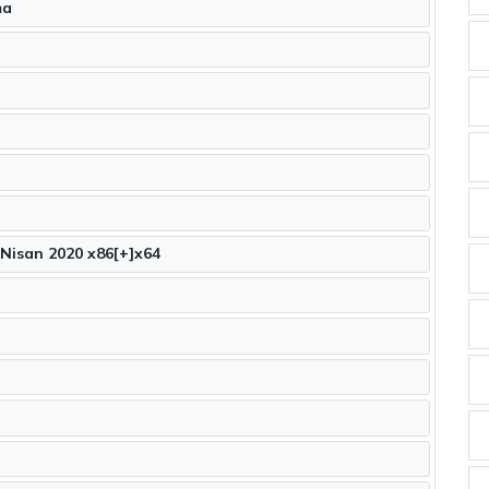
ma
Windows 8.1 Embedded Industry Pro Up3 Nisan 2020 x86[+]x64