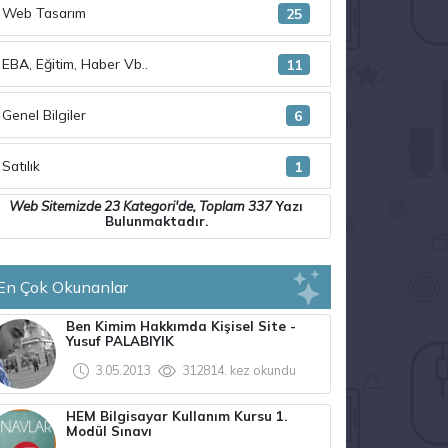
Web Tasarım
25
EBA, Eğitim, Haber Vb..
11
Genel Bilgiler
6
Satılık
1
Web Sitemizde
23 Kategori
'de, Toplam
337
Yazı
Bulunmaktadır.
En Çok Okunanlar
Ben Kimim Hakkımda Kişisel Site -
Yusuf PALABIYIK
3.05.2013
312814. kez okundu
HEM Bilgisayar Kullanım Kursu 1.
Modül Sınavı