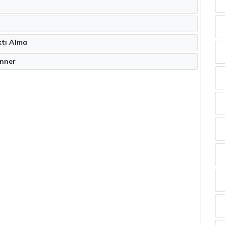
ktı Alma
anner