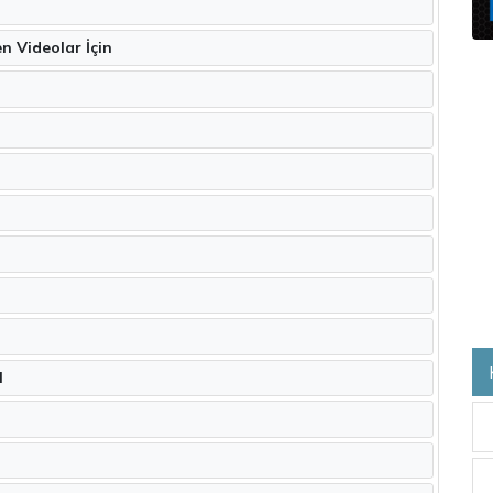
tten İzlenen Videolar İçin
I