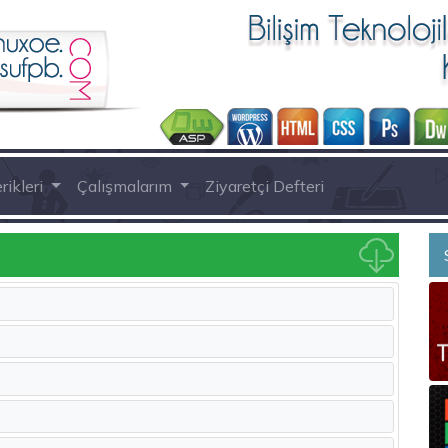
rikleri
Çalışmalarım
Ziyaretçi Defteri